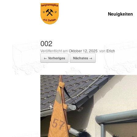
Zum
Inhalt
Neuigkeiten
springen
002
Veröffentlicht am
Oktober 12, 2025
von
Erich
← Vorheriges
Nächstes →