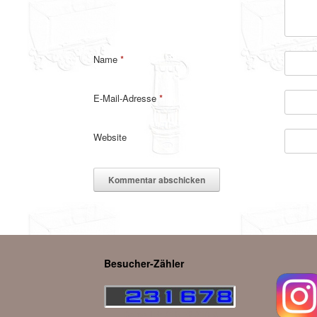
Name
*
E-Mail-Adresse
*
Website
Besucher-Zähler
Deine IP: 216.73.216.4